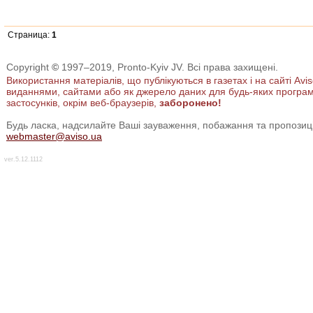
Страница:
1
Copyright
©
1997–2019, Pronto-Kyiv JV. Всі права захищені.
Використання матеріалів, що публікуються в газетах і на сайті Avi
виданнями, сайтами або як джерело даних для будь-яких програ
застосунків, окрім веб-браузерів,
заборонено!
Будь ласка, надсилайте Ваші зауваження, побажання та пропозиц
webmaster@aviso.ua
ver.5.12.1112