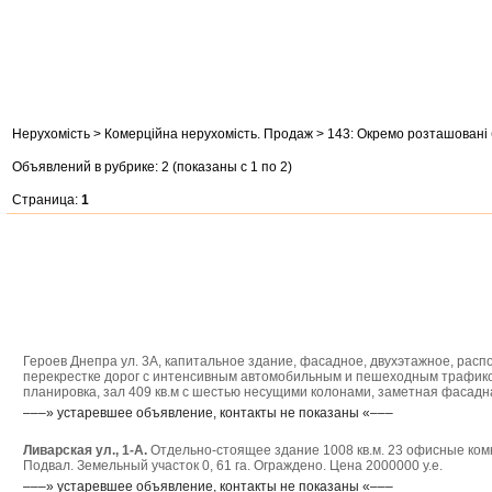
Нерухомість > Комерційна нерухомість. Продаж > 143: Окремо розташовані 
Объявлений в рубрике: 2 (показаны с 1 по 2)
Страница:
1
Героев Днепра ул. 3А,
капитальное здание, фасадное, двухэтажное, рас
перекрестке дорог с интенсивным автомобильным и пешеходным трафиком
планировка, зал 409 кв.м с шестью несущими колонами, заметная фасадн
–––» устаревшее объявление, контакты не показаны «–––
Ливарская ул., 1-А.
Отдельно-стоящее здание 1008 кв.м. 23 офисные комн
Подвал. Земельный участок 0, 61 га. Ограждено. Цена 2000000 у.е.
–––» устаревшее объявление, контакты не показаны «–––